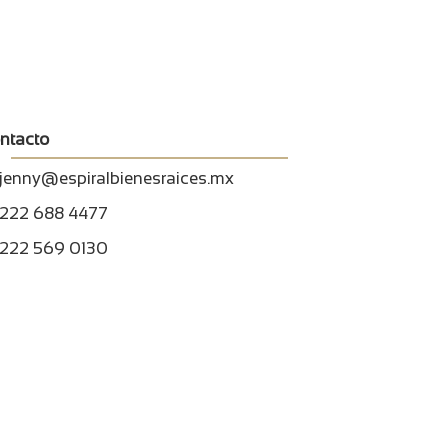
ntacto
jenny@espiralbienesraices.mx
222 688 4477
222 569 0130