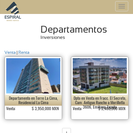
To
na
Departamentos
Inversiones
Venta
|
Renta
Departamento en Torre La Cima,
Dpto en Venta en Fracc. El Secreto,
Residencial La Cima
Cam. Antiguo Rancho a Morillotla
3606, Emiliano Zapata
Venta:
$ 3,950,000 MXN
Venta:
$ 3,400,000 MXN