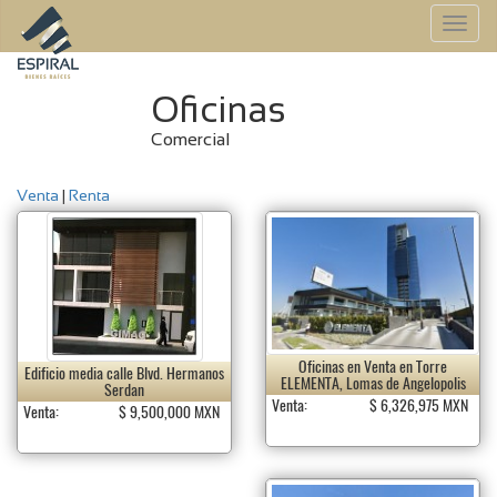
To
na
Oficinas
Comercial
Venta
|
Renta
Oficinas en Venta en Torre
Edificio media calle Blvd. Hermanos
ELEMENTA, Lomas de Angelopolis
Serdan
Venta:
$ 6,326,975 MXN
Venta:
$ 9,500,000 MXN