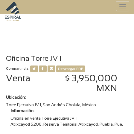
To
na
Oficina Torre JV I
Compartir via:
Descargar PDF
Venta
$ 3,950,000
MXN
Ubicación:
Torre Ejecutiva JV I, San Andrés Cholula, México
Información:
Oficina en venta Torre Ejecutiva JV I
Atlixcáyotl 5208, Reserva Territorial Atlixcáyotl, Puebla, Pue.