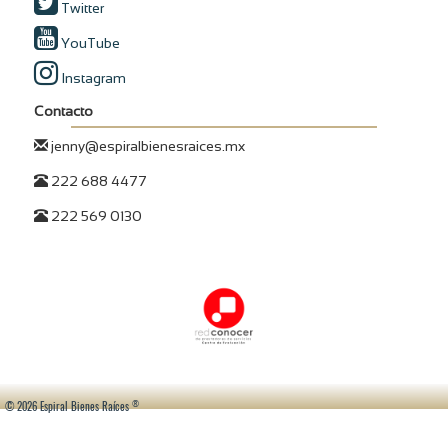
Twitter
YouTube
Instagram
Contacto
jenny@espiralbienesraices.mx
222 688 4477
222 569 0130
®
© 2026 Espiral Bienes Raíces