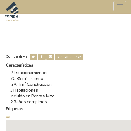
To
na
Compartir via:
Descargar PDF
Características
2
Estacionamientos
2
70.35
m
Terreno
2
139.11
m
Construcción
3
Habitaciones
Incluido en Renta
$ Mtto.
2
Baños completos
Etiquetas