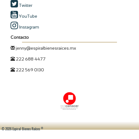
Twitter
YouTube
Instagram
Contacto
jenny@espiralbienesraices.mx
222 688 4477
222 569 0130
®
© 2026 Espiral Bienes Raíces