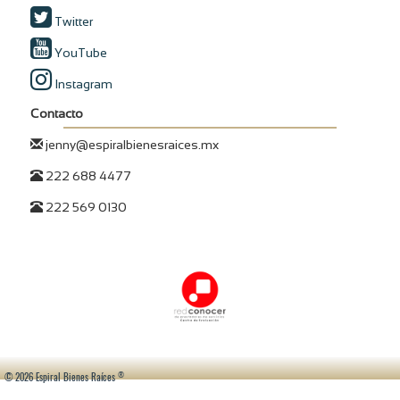
Twitter
YouTube
Instagram
Contacto
jenny@espiralbienesraices.mx
222 688 4477
222 569 0130
®
© 2026 Espiral Bienes Raíces