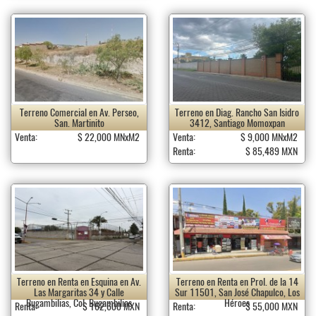
Terreno Comercial en Av. Perseo,
Terreno en Diag. Rancho San Isidro
San. Martinito
3412, Santiago Momoxpan
Venta:
$ 22,000 MNxM2
Venta:
$ 9,000 MNxM2
Renta:
$ 85,489 MXN
Terreno en Renta en Esquina en Av.
Terreno en Renta en Prol. de la 14
Las Margaritas 34 y Calle
Sur 11501, San José Chapulco, Los
Bugambilias, Col. Bugambilias
Héroes
Renta:
$ 162,600 MXN
Renta:
$ 55,000 MXN